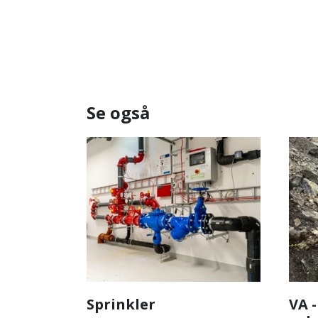
Se også
Sprinkler
VA 