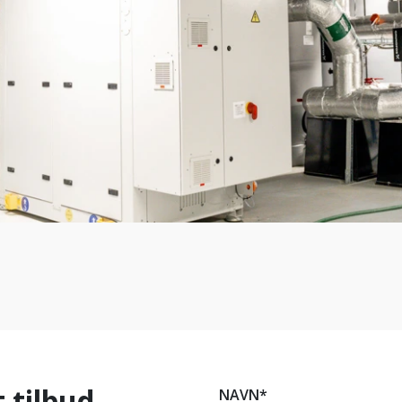
 tilbud
NAVN*