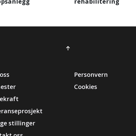
øpsanlegg
rehabilitering
oss
Personvern
nester
Cookies
ekraft
eranseprosjekt
ge stillinger
takt oss