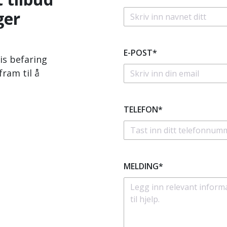
ger
E-POST*
is befaring
fram til å
TELEFON*
MELDING*