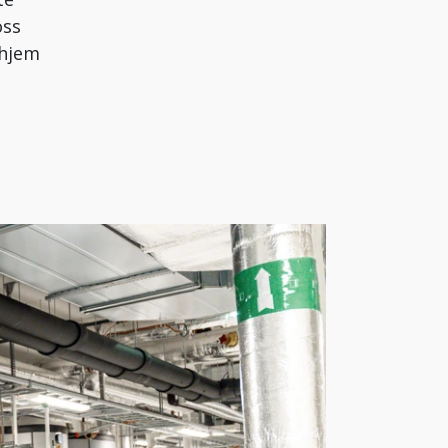
oss
 hjem