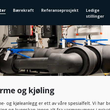
ter
Bærekraft
Referanseprosjekt
Ledige
stillinger
rme og kjøling
e- og kjøleanlegg er ett av våre spesialfelt. Vi har b
ring og kunnskap innen alt fra varmepumper i priva