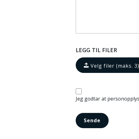
LEGG TIL FILER
Velg filer (maks. 3
Jeg godtar at personopplys
Sende