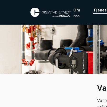
Om
Tjenes
oss
Va
Varm
erfa