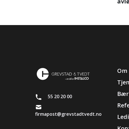
avl
Om 
Tje
Bær
55 20 20 00
Ref
firmapost@grevstadtvedt.no
Ledi
Kon