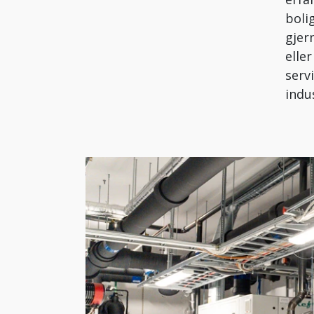
boli
gjer
elle
serv
indus